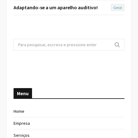
Adaptando-se a um aparelho auditivo!
Geral
S
e
a
r
c
h
f
Menu
o
r
:
Home
Empresa
Serviços