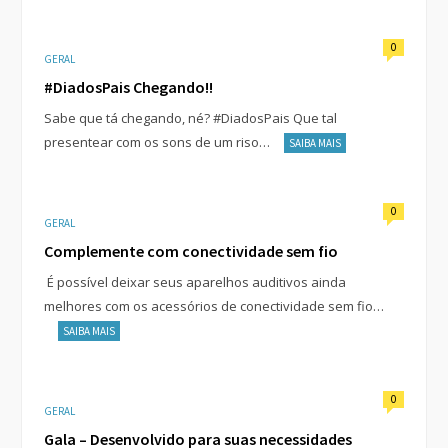
0
GERAL
#DiadosPais Chegando!!
Sabe que tá chegando, né? #DiadosPais Que tal
presentear com os sons de um riso…
SAIBA MAIS
0
GERAL
Complemente com conectividade sem fio
É possível deixar seus aparelhos auditivos ainda
melhores com os acessórios de conectividade sem fio…
SAIBA MAIS
0
GERAL
Gala – Desenvolvido para suas necessidades