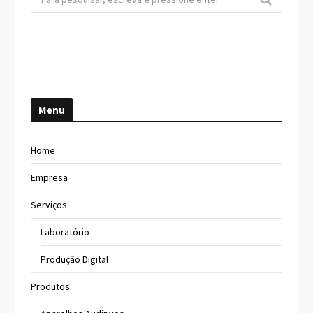
e
a
r
c
h
f
Menu
o
r
:
Home
Empresa
Serviços
Laboratório
Produção Digital
Produtos