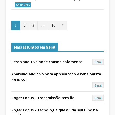
SAIBA MAIS
N
1
2
3
…
10
e
x
Mais assuntos em Geral
t
Perda auditiva pode causar isolamento.
Geral
Aparelho auditivo para Aposentado e Pensionista
do INSS
Geral
Roger Focus – Transmissão sem fio
Geral
Roger Focus – Tecnologia que ajuda seu filho na